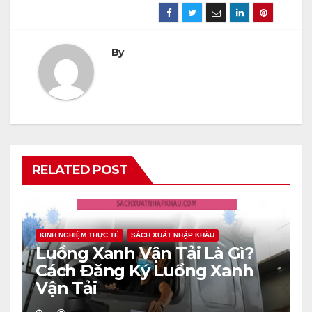
By
RELATED POST
KINH NGHIỆM THỰC TẾ
SÁCH XUẤT NHẬP KHẨU
Luồng Xanh Vận Tải Là Gì?
Cách Đăng Ký Luồng Xanh
Vận Tải