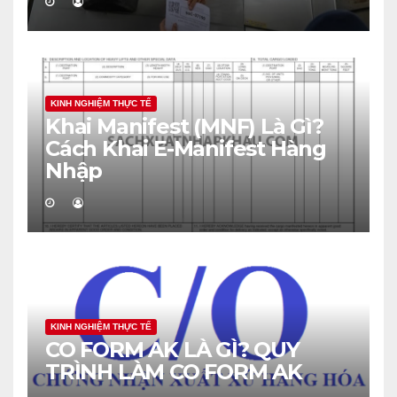
KINH NGHIỆM THỰC TẾ
Khai Manifest (MNF) Là Gì?
Cách Khai E-Manifest Hàng
Nhập
KINH NGHIỆM THỰC TẾ
CO FORM AK LÀ GÌ? QUY
TRÌNH LÀM CO FORM AK