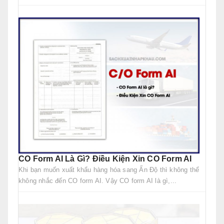
CO Form AI Là Gì? Điều Kiện Xin CO Form AI
Khi bạn muốn xuất khẩu hàng hóa sang Ấn Độ thì không thể
không nhắc đến CO form AI. Vậy CO form AI là gì,...