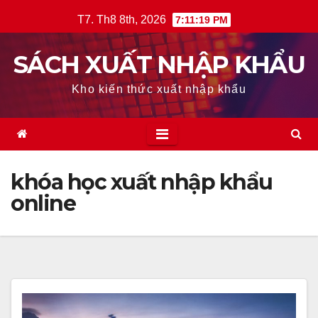
Skip
T7. Th8 8th, 2026
7:11:20 PM
to
content
SÁCH XUẤT NHẬP KHẨU
Kho kiến thức xuất nhập khẩu
khóa học xuất nhập khẩu
online