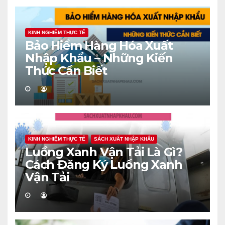
KINH NGHIỆM THỰC TẾ
Bảo Hiểm Hàng Hóa Xuất
Nhập Khẩu – Những Kiến
Thức Cần Biết
KINH NGHIỆM THỰC TẾ
SÁCH XUẤT NHẬP KHẨU
Luồng Xanh Vận Tải Là Gì?
Cách Đăng Ký Luồng Xanh
Vận Tải