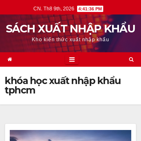
Skip
CN. Th8 9th, 2026
4:41:37 PM
to
content
SÁCH XUẤT NHẬP KHẨU
Kho kiến thức xuất nhập khẩu
khóa học xuất nhập khẩu
tphcm