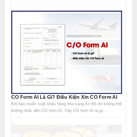
CO Form AI Là Gì? Điều Kiện Xin CO Form AI
Khi bạn muốn xuất khẩu hàng hóa sang Ấn Độ thì không thể
không nhắc đến CO form AI. Vậy CO form AI là gì,...