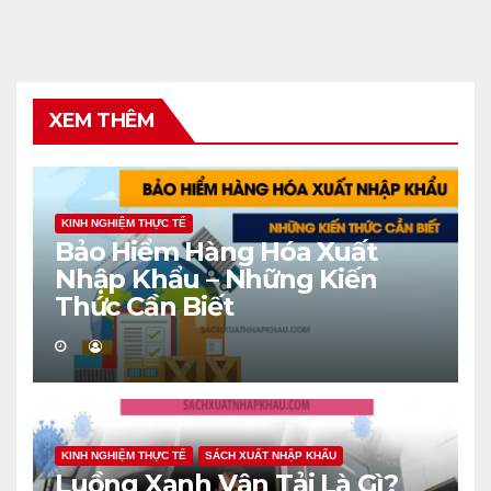
XEM THÊM
KINH NGHIỆM THỰC TẾ
Bảo Hiểm Hàng Hóa Xuất
Nhập Khẩu – Những Kiến
Thức Cần Biết
KINH NGHIỆM THỰC TẾ
SÁCH XUẤT NHẬP KHẨU
Luồng Xanh Vận Tải Là Gì?