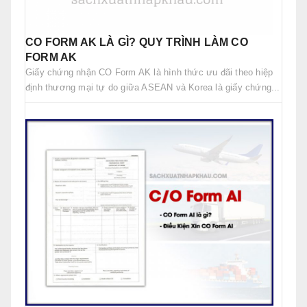
CO FORM AK LÀ GÌ? QUY TRÌNH LÀM CO
FORM AK
Giấy chứng nhận CO Form AK là hình thức ưu đãi theo hiệp
định thương mại tự do giữa ASEAN và Korea là giấy chứng...