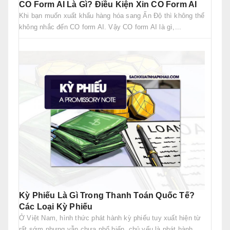
CO Form AI Là Gì? Điều Kiện Xin CO Form AI
Khi bạn muốn xuất khẩu hàng hóa sang Ấn Độ thì không thể
không nhắc đến CO form AI. Vậy CO form AI là gì,...
Kỳ Phiếu Là Gì Trong Thanh Toán Quốc Tế?
Các Loại Kỳ Phiếu
Ở Việt Nam, hình thức phát hành kỳ phiếu tuy xuất hiện từ
rất sớm nhưng vẫn chưa phổ biến, chủ yếu là phát hành...