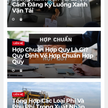
Cách Đăng Ký Luồng Xanh
Vận Tải
LIÊN HỆ
Hợp Chuẩn Hợp Quy Là Gì?
Quy Định Về Hợp Chuẩn Hợp
Quy
LIÊN HỆ
Tổng Hợp Các Loại Phí Và
Phụ Phí Trong Xuất Nhập