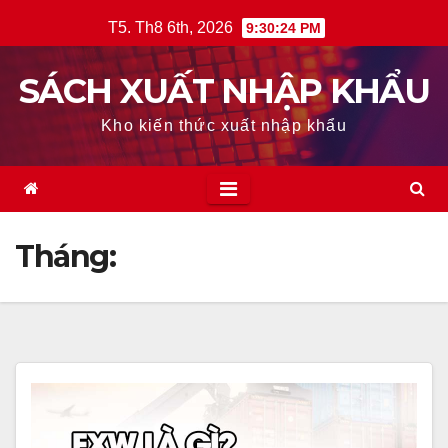
Skip
T5. Th8 6th, 2026
9:30:26 PM
to
content
SÁCH XUẤT NHẬP KHẨU
Kho kiến thức xuất nhập khẩu
Tháng: