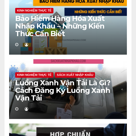
KINH NGHIỆM THỰC TẾ
Bảo Hiểm Hàng Hóa Xuất
Nhập Khẩu – Những Kiến
Thức Cần Biết
KINH NGHIỆM THỰC TẾ
SÁCH XUẤT NHẬP KHẨU
Luồng Xanh Vận Tải Là Gì?
Cách Đăng Ký Luồng Xanh
Vận Tải