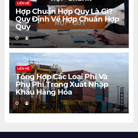
LIÊN HỆ
Hợp Chuẩn Hợp Quy Là Gì?
Quy Định Về Hợp Chuẩn Hợp
Quy
LIÊN HỆ
Tổng Hợp Các Loại Phí Và
Phụ Phí Trong Xuất Nhập
Khẩu Hàng Hóa