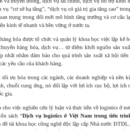
 và truyền thông, dịch vụ tài chính, dịch vụ hỗ trợ kinh 
 vụ “cơ sở hạ tầng”, “dịch vụ có giá trị gia tăng cao” tro
uan trọng trong đổi mới mô hình tăng trưởng và cơ cấu lạ
riển kinh tế nhanh và bền vững ở nước ta.
 hàng hóa được tổ chức và quản lý khoa học việc lập kế h
u chuyển hàng hóa, dịch vụ… từ điểm khởi nguồn sản xuấ
ấp nhất nhằm đảm bảo cho quá trình sản xuất xã hội tiến
 các yêu cầu của khách hàng.
khóa đào tạo quản trị nhân s
ến tối ưu hóa trong các ngành, các doanh nghiệp và nền ki
h, chuỗi cung ứng, nó đối lập với lợi ích cục bộ, lợi ích
ốc gia.
ho việc nghiên cứu lý luận và thực tiễn về logistics ở nư
uốn sách “
Dịch vụ logistics ở Việt Nam trong tiến trìn
ủa đề tài khoa học công nghệ độc lập cấp Nhà nước ĐTĐL