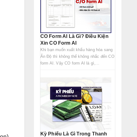
CO Form AI Là Gì? Điều Kiện
Xin CO Form AI
Khi bạn muốn xuất khẩu hàng hóa sang
Ấn Độ thì không thể không nhắc đến CO
form AI. Vậy CO form AI là gì,...
Kỳ Phiếu Là Gì Trong Thanh
họn)