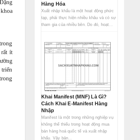
 Đặng
Hàng Hóa
 khoa
Xuất nhập khẩu là một hoạt động phức
tạp, phải thực hiện nhiều khâu và có sự
 xuất
tham gia của nhiều bên. Do đó, hoạt...
trong
ất ít
trường
triển
trong
Khai Manifest (MNF) Là Gì?
Cách Khai E-Manifest Hàng
Nhập
Manifest là một trong những nghiệp vụ
không thể thiếu trong hoạt động mua
bán hàng hoá quốc tế và xuất nhập
khẩu. Vậy bản...