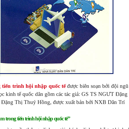
g tiến trình hội nhập quốc tế
được biên soạn bởi đội ngũ
 học kinh tế quốc dân gồm các tác giả: GS TS NGƯT Đặng
 Đặng Thị Thuý Hồng, được xuất bản bởi NXB Dân Trí
m trong tiến trình hội nhập quốc tế”