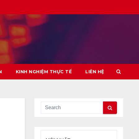
N
KINH NGHIỆM THỰC TẾ
LIÊN HỆ