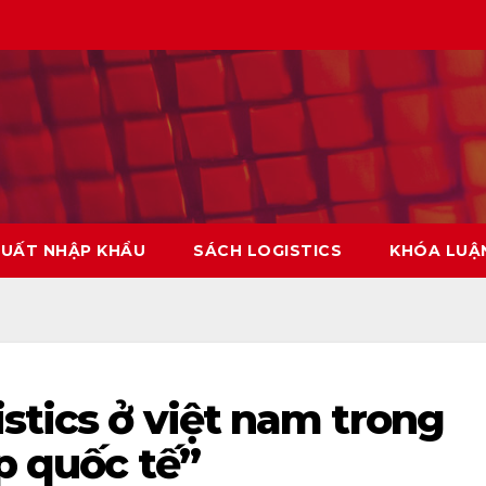
XUẤT NHẬP KHẨU
SÁCH LOGISTICS
KHÓA LUẬ
istics ở việt nam trong
ập quốc tế”