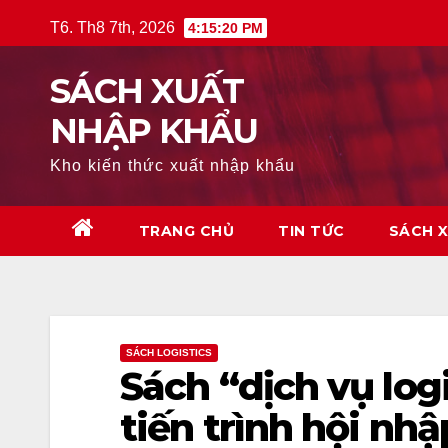
Skip
T6. Th8 7th, 2026
4:15:21 PM
to
content
SÁCH XUẤT
NHẬP KHẨU
Kho kiến thức xuất nhập khẩu
TRANG CHỦ
TIN TỨC
SÁCH 
SÁCH LOGISTICS
Sách “dịch vụ log
tiến trình hội nh