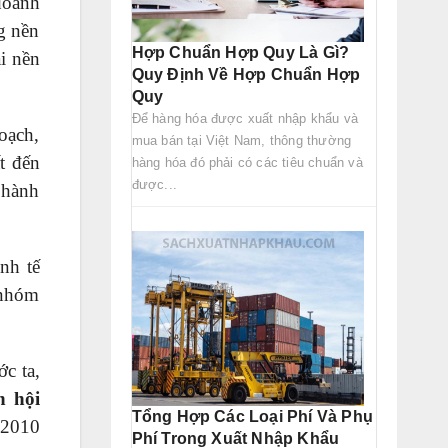
doanh
ng nền
Hợp Chuẩn Hợp Quy Là Gì?
i nền
Quy Định Về Hợp Chuẩn Hợp
Quy
Để hàng hóa được xuất nhập khẩu và
oạch,
mua bán tại Việt Nam, thông thường
t đến
hàng hóa đó phải có các tiêu chuẩn và
được...
 hành
ự
nh tế
 nhóm
ớc ta,
h hội
Tổng Hợp Các Loại Phí Và Phụ
.2010
Phí Trong Xuất Nhập Khẩu