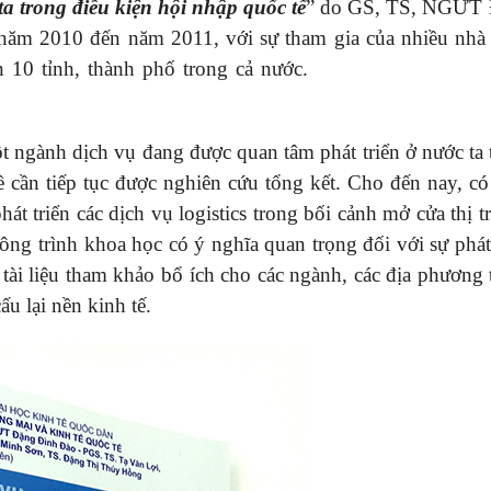
 ta trong điều kiện hội nhập quốc tế
” do GS, TS, NGƯT
 năm 2010 đến năm 2011, với sự tham gia của nhiều nhà
ên 10 tỉnh, thành phố trong cả nước.
khóa học nghiệp vụ
 ngành dịch vụ đang được quan tâm phát triển ở nước ta 
ần tiếp tục được nghiên cứu tổng kết. Cho đến nay, có r
át triển các dịch vụ logistics trong bối cảnh mở cửa thị 
ông trình khoa học có ý nghĩa quan trọng đối với sự phát 
 tài liệu tham khảo bổ ích cho các ngành, các địa phương 
u lại nền kinh tế.