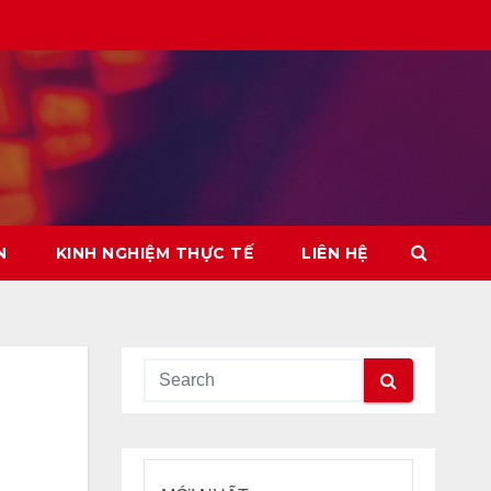
N
KINH NGHIỆM THỰC TẾ
LIÊN HỆ