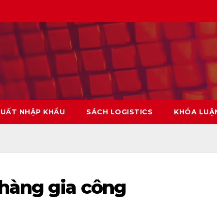
XUẤT NHẬP KHẨU
SÁCH LOGISTICS
KHÓA LUẬ
 hàng gia công