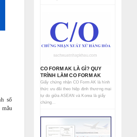
CO FORM AK LÀ GÌ? QUY
TRÌNH LÀM CO FORM AK
Giấy chứng nhận CO Form AK là hình
thức ưu đãi theo hiệp định thương mại
tự do giữa ASEAN và Korea là giấy
nh số
chứng...
o mẫu