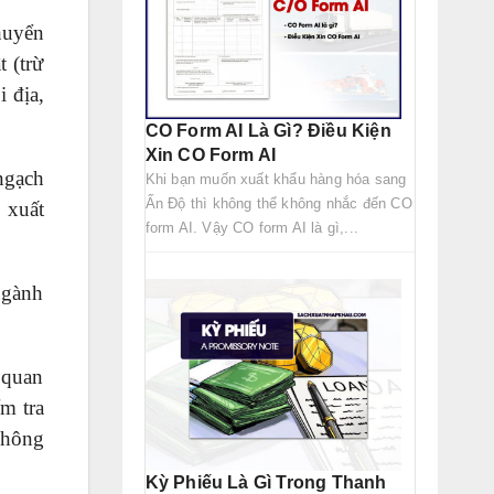
huyển
 (trừ
 địa,
CO Form AI Là Gì? Điều Kiện
Xin CO Form AI
ngạch
Khi bạn muốn xuất khẩu hàng hóa sang
Ấn Độ thì không thể không nhắc đến CO
 xuất
form AI. Vậy CO form AI là gì,...
ngành
 quan
m tra
không
Kỳ Phiếu Là Gì Trong Thanh