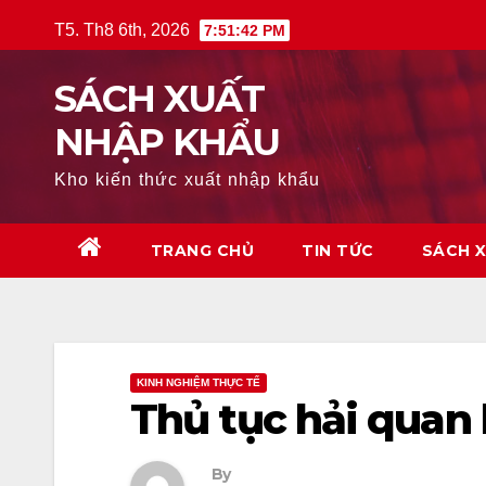
Skip
T5. Th8 6th, 2026
7:51:44 PM
to
content
SÁCH XUẤT
NHẬP KHẨU
Kho kiến thức xuất nhập khẩu
TRANG CHỦ
TIN TỨC
SÁCH 
KINH NGHIỆM THỰC TẾ
Thủ tục hải quan
By