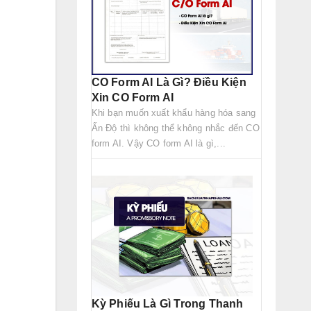
CO Form AI Là Gì? Điều Kiện
Xin CO Form AI
Khi bạn muốn xuất khẩu hàng hóa sang
Ấn Độ thì không thể không nhắc đến CO
form AI. Vậy CO form AI là gì,...
Kỳ Phiếu Là Gì Trong Thanh