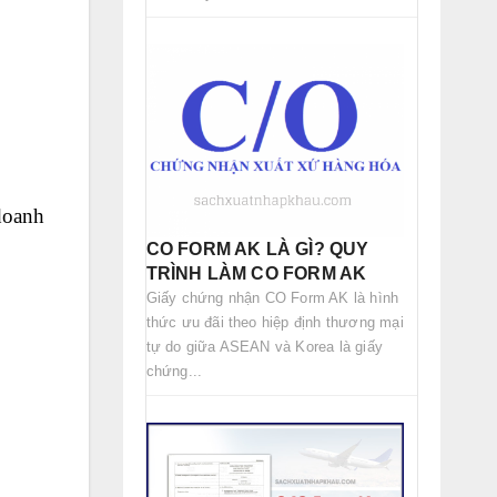
doanh
CO FORM AK LÀ GÌ? QUY
TRÌNH LÀM CO FORM AK
Giấy chứng nhận CO Form AK là hình
thức ưu đãi theo hiệp định thương mại
tự do giữa ASEAN và Korea là giấy
chứng...