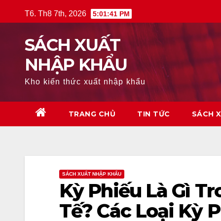
Skip
T6. Th8 7th, 2026
5:01:42 PM
to
content
SÁCH XUẤT
NHẬP KHẨU
Kho kiến thức xuất nhập khẩu
TRANG CHỦ
TIN TỨC
SÁCH 
SÁCH XUẤT NHẬP KHẨU
Kỳ Phiếu Là Gì T
Tế? Các Loại Kỳ 