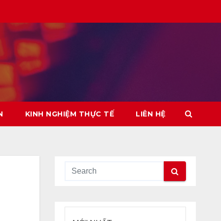
N
KINH NGHIỆM THỰC TẾ
LIÊN HỆ