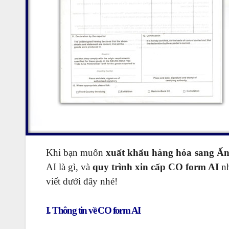
Khi bạn muốn
xuất khẩu hàng hóa sang Ấ
AI là gì, và
quy trình xin cấp CO form AI
nh
viết dưới đây nhé!
I. Thông tin về CO form AI