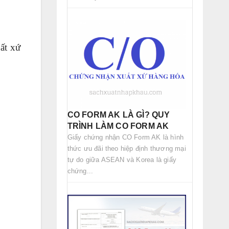
ất xứ
CO FORM AK LÀ GÌ? QUY
TRÌNH LÀM CO FORM AK
Giấy chứng nhận CO Form AK là hình
thức ưu đãi theo hiệp định thương mại
tự do giữa ASEAN và Korea là giấy
chứng...