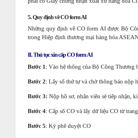
phải có Giấy chứng nhận xuất xứ hàng hóa C
5. Quy định về CO form AI
Những quy định về CO form AI được Bộ Công
trong Hiệp định thương mại hàng hóa ASEA
II. Thủ tục xin cấp CO form AI
Bước 1
: Vào hệ thống của Bộ Công Thương h
Bước 2
: Lấy số thứ tự và chờ thông báo nộp 
Bước 3:
Nộp hồ sơ, nhân viên sẽ tiếp nhận, k
Bước 4
: Cấp số CO và lấy dữ liệu CO từ tran
Bước 5
: Ký phê duyệt CO