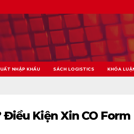
XUẤT NHẬP KHẨU
SÁCH LOGISTICS
KHÓA LUẬ
? Điều Kiện Xin CO Form