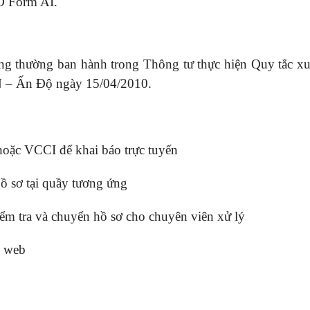
O Form AI.
 thường ban hành trong Thông tư thực hiện Quy tắc xu
N – Ấn Độ ngày 15/04/2010.
oặc VCCI để khai báo trực tuyến
hồ sơ tại quầy tương ứng
iểm tra và chuyển hồ sơ cho chuyên viên xử lý
g web