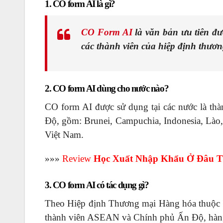
1. CO form AI là gì?
CO Form AI
là văn bản ưu tiên đ
các thành viên của hiệp định thư
2. CO form AI dùng cho nước nào?
CO form AI được sử dụng tại các nước là th
Độ, gồm: Brunei, Campuchia, Indonesia, Lào,
Việt Nam.
»»
»
Review
Học Xuất Nhập Khẩu Ở Đâu T
3. CO form AI có tác dụng gì?
Theo Hiệp định Thương mại Hàng hóa thuộc H
thành viên ASEAN và Chính phủ Ấn Độ, hàng