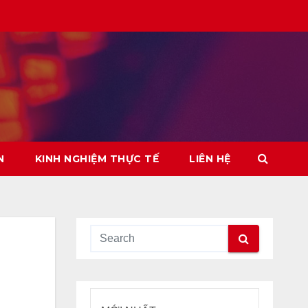
N
KINH NGHIỆM THỰC TẾ
LIÊN HỆ