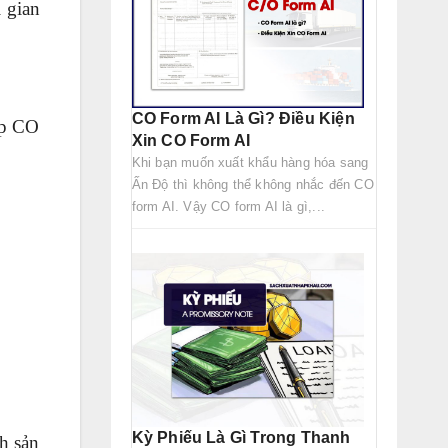
 gian
CO Form AI Là Gì? Điều Kiện
ấp CO
Xin CO Form AI
Khi bạn muốn xuất khẩu hàng hóa sang
Ấn Độ thì không thể không nhắc đến CO
form AI. Vậy CO form AI là gì,...
.
Kỳ Phiếu Là Gì Trong Thanh
h sản