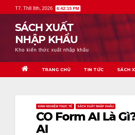
Skip
T7. Th8 8th, 2026
6:42:16 PM
to
content
SÁCH XUẤT
NHẬP KHẨU
Kho kiến thức xuất nhập khẩu
TRANG CHỦ
TIN TỨC
SÁCH 
KINH NGHIỆM THỰC TẾ
SÁCH XUẤT NHẬP KHẨU
CO Form AI Là Gì
AI