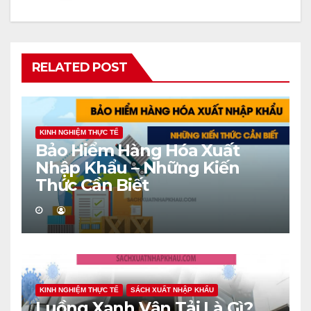
RELATED POST
KINH NGHIỆM THỰC TẾ
Bảo Hiểm Hàng Hóa Xuất
Nhập Khẩu – Những Kiến
Thức Cần Biết
KINH NGHIỆM THỰC TẾ
SÁCH XUẤT NHẬP KHẨU
Luồng Xanh Vận Tải Là Gì?