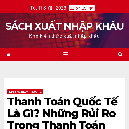
Skip
T6. Th8 7th, 2026
11:57:21 PM
to
content
SÁCH XUẤT NHẬP KHẨU
Kho kiến thức xuất nhập khẩu
KINH NGHIỆM THỰC TẾ
Thanh Toán Quốc Tế
Là Gì? Những Rủi Ro
Trong Thanh Toán