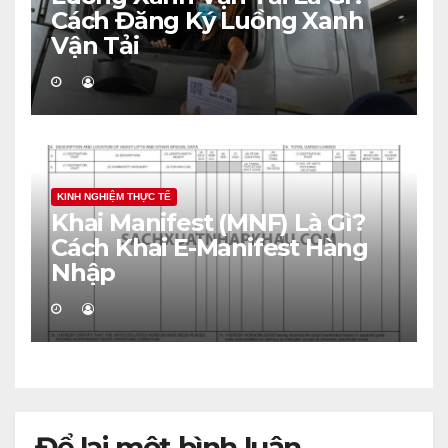
Cách Đăng Ký Luồng Xanh
Vận Tải
KINH NGHIỆM THỰC TẾ
Khai Manifest (MNF) Là Gì?
Cách Khai E-Manifest Hàng
Nhập
Để lại một bình luận